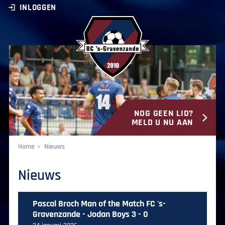
INLOGGEN
NOG GEEN LID?
BC ‘s-Gravenzande
MELD U NU AAN
Home
Nieuws
Nieuws
Pascal Broch Man of the Match FC 's-
Gravenzande - Jodan Boys 3 - 0