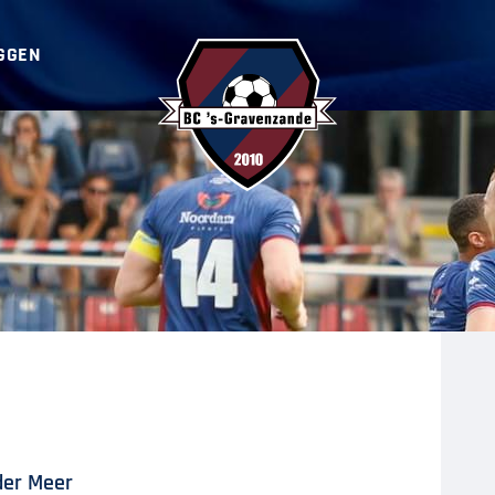
GGEN
BC ‘s-Gravenzande
der Meer