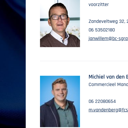
voorzitter
Zandeveltweg 32, 
06 53502180
janwillem@bc-sgra
Michiel van den 
Commercieel Man
06 22080654
m.vandenberg@fcs