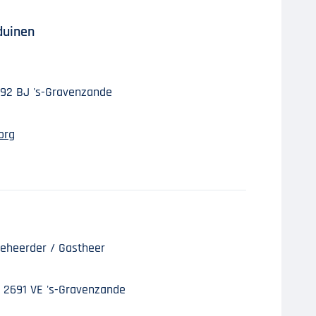
duinen
92 BJ 's-Gravenzande
org
eheerder / Gastheer
, 2691 VE 's-Gravenzande