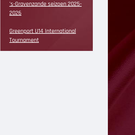
's-Gravenzande seizoen 2025-
2026
Greenport U14 International
Tournament