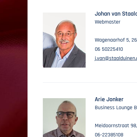
Johan van Staal
Webmaster
Wagenaarhof 5, 26
06 50225410
j.van@staalduinen.
Arie Jonker
Business Lounge B
Meidoornstraat 98
06-22385108