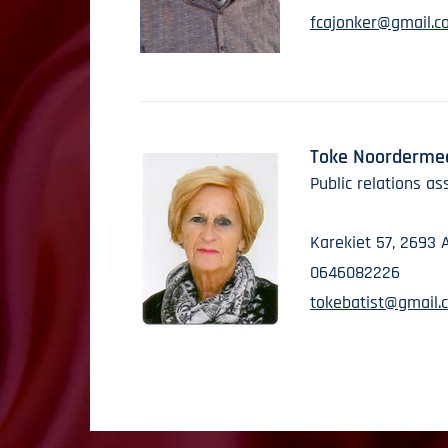
fcajonker@gmail.c
Toke Noorderme
Public relations as
Karekiet 57, 2693 
0646082226
tokebatist@gmail.