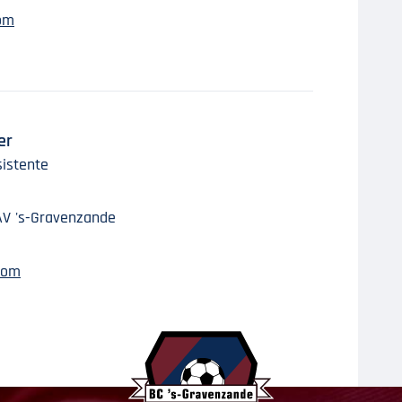
om
er
sistente
AV 's-Gravenzande
com