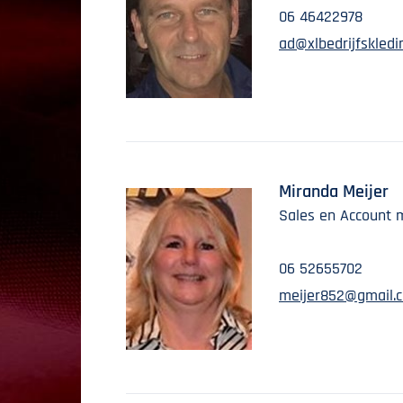
06 46422978
ad@xlbedrijfskledin
Miranda Meijer
Sales en Account
06 52655702
meijer852@gmail.