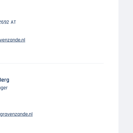
2692 AT
venzande.nl
Berg
ager
gravenzande.nl