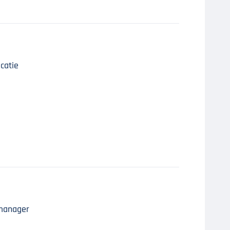
catie
 manager