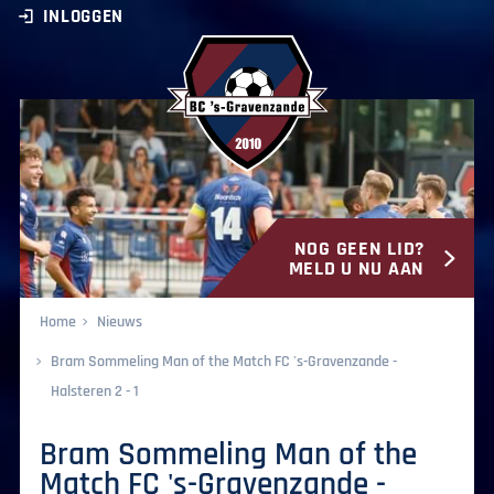
INLOGGEN
NOG GEEN LID?
BC ‘s-Gravenzande
MELD U NU AAN
Home
Nieuws
Bram Sommeling Man of the Match FC 's-Gravenzande -
Halsteren 2 - 1
Bram Sommeling Man of the
Match FC 's-Gravenzande -