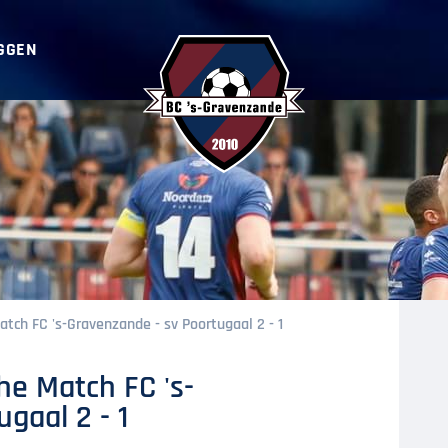
GGEN
BC ‘s-Gravenzande
atch FC 's-Gravenzande - sv Poortugaal 2 - 1
the Match FC 's-
gaal 2 - 1