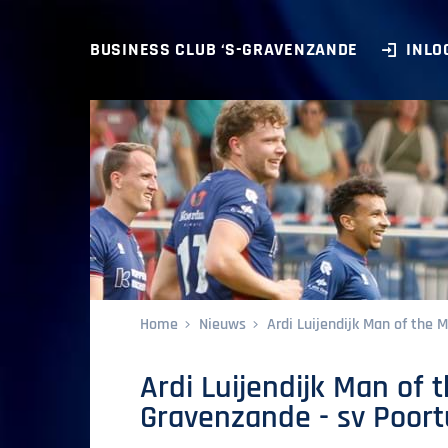
BUSINESS CLUB ‘S-GRAVENZANDE
INLO
Home
Nieuws
Ardi Luijendijk Man of the M
Ardi Luijendijk Man of 
Gravenzande - sv Poortu