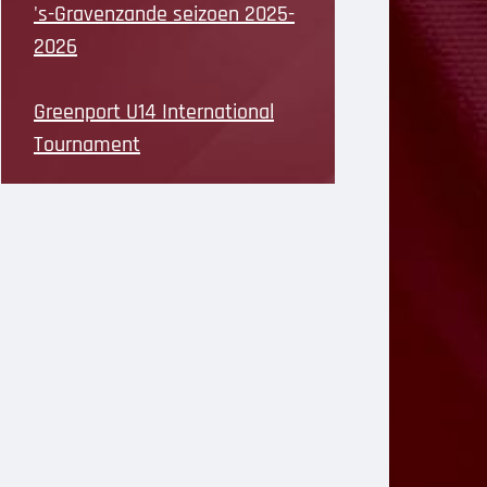
's-Gravenzande seizoen 2025-
2026
Greenport U14 International
Tournament