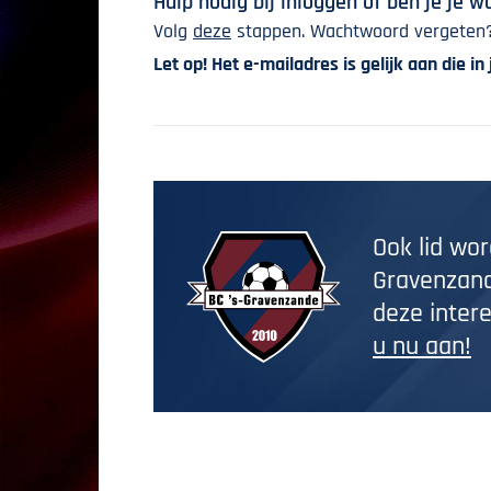
Hulp nodig bij inloggen of ben je je
Volg
deze
stappen. Wachtwoord vergeten?
Let op! Het e-mailadres is gelijk aan die in
Ook lid wor
Gravenzand
deze inter
u nu aan!