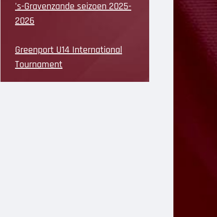
's-Gravenzande seizoen 2025-
2026
Greenport U14 International
Tournament