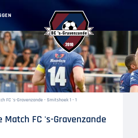
GGEN
BC ‘s-Gravenzande
ch FC 's-Gravenzande - Smitshoek 1 - 1
e Match FC 's-Gravenzande