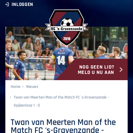
INLOGGEN
NOG GEEN LID?
BC ‘s-Gravenzande
MELD U NU AAN
Home
Nieuws
Twan van Meerten Man of the Match FC 's-Gravenzande -
Spijkenisse 1 - 0
Twan van Meerten Man of the
Match FC 's-Gravenzande -