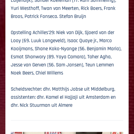
Luijendijk), Sander Koeleman (77. Ram Sommeling),
Yuri Westhoff, Twan van Meerten, Rick Boers, Frank
Broos, Patrick Fonseca. Stefan Bruijn
Opstelling Achilles’29: Niek van Dijk, Sjoerd van der
Looy (69. Luuk Langeveld), Isaac Quaye jr., Marco
Kooijmans, Shane Koko-Nyange (56. Benjamin Maria),
Esmat Shanwary (89. Yaya Camara), Taher Agha,
Jesse van Gerven (56. Sam Jansen), Teun Lemmen
Noek Beers, Chiel Willems
Scheidsrechter: dhr. Matthijs Jobse uit Middelburg,
assistenten: dhr. Kamel el Hajjaji uit Amsterdam en
dhr. Nick Stuurman uit Almere