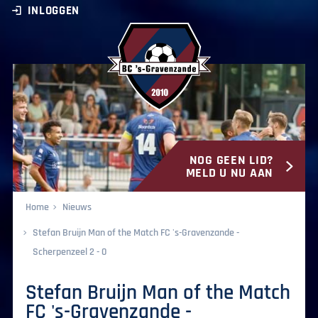
INLOGGEN
NOG GEEN LID?
BC ‘s-Gravenzande
MELD U NU AAN
Home
Nieuws
Stefan Bruijn Man of the Match FC 's-Gravenzande -
Scherpenzeel 2 - 0
Stefan Bruijn Man of the Match
FC 's-Gravenzande -