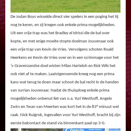
De Jodan Boys wisselde direct vier spelers in een poging het tij
nog te keren, en zij kregen ook enkele prima mogelijkheden.
Uit een vrije trap was het Bradley el Idrissi die de bal over
kopte, en met enige moeite stopte doelman Jouvenaar ook
een vrije trap van Kevin de Vries. Vervolgens schoten Roald
Heerkens en Kevin de Vries over en in een scrimmage voor het
’s-Gravenzandse doel wisten Milan Harteloh en Rick Wils het
ook niet af te maken. Laatstgenoemde kreeg nog een prima
kans wat terug te doen maar schoot de bal recht in de handen
van Jurrian Jouvenaar. Nadat de thuisploeg enkele prima
mogelijkheden onbenut liet van o.a. Yuri Westhoff, Angelo
e
Zwirs en Twan van Meerten was kort het in de 83
minuut wel
raak. Nick Ruigrok, ingevallen voor Yuri Westhoff, bracht bij zijn
eerste balcontact de stand via binnenkant paal op 3-0.