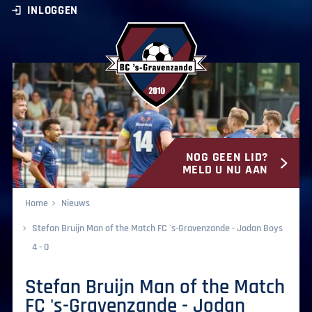
INLOGGEN
NOG GEEN LID?
BC ‘s-Gravenzande
MELD U NU AAN
Home
Nieuws
Stefan Bruijn Man of the Match FC 's-Gravenzande - Jodan Boys
4 - 0
Stefan Bruijn Man of the Match
FC 's-Gravenzande - Jodan