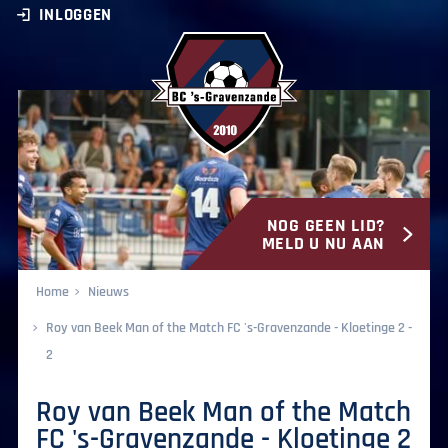
INLOGGEN
NOG GEEN LID?
BC ‘s-Gravenzande
MELD U NU AAN
Home
Nieuws
Roy van Beek Man of the Match FC 's-Gravenzande - Kloetinge 2 -
2
Roy van Beek Man of the Match
FC 's-Gravenzande - Kloetinge 2