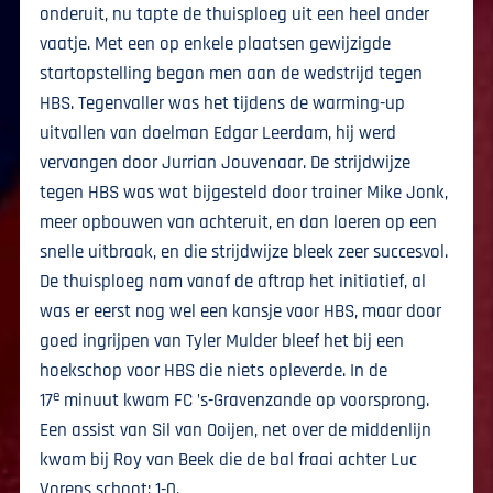
onderuit, nu tapte de thuisploeg uit een heel ander
vaatje. Met een op enkele plaatsen gewijzigde
startopstelling begon men aan de wedstrijd tegen
HBS. Tegenvaller was het tijdens de warming-up
uitvallen van doelman Edgar Leerdam, hij werd
vervangen door Jurrian Jouvenaar. De strijdwijze
tegen HBS was wat bijgesteld door trainer Mike Jonk,
meer opbouwen van achteruit, en dan loeren op een
snelle uitbraak, en die strijdwijze bleek zeer succesvol.
De thuisploeg nam vanaf de aftrap het initiatief, al
was er eerst nog wel een kansje voor HBS, maar door
goed ingrijpen van Tyler Mulder bleef het bij een
hoekschop voor HBS die niets opleverde. In de
e
17
minuut kwam FC ’s-Gravenzande op voorsprong.
Een assist van Sil van Ooijen, net over de middenlijn
kwam bij Roy van Beek die de bal fraai achter Luc
Vorens schoot: 1-0.