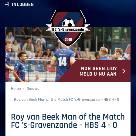
INLOGGEN
NOG GEEN LID?
BC ‘s-Gravenzande
MELD U NU AAN
Home
Nieuws
Roy van Beek Man of the Match FC 's-Gravenzande - HBS 4 - 0
Roy van Beek Man of the Match
FC 's-Gravenzande - HBS 4 - 0