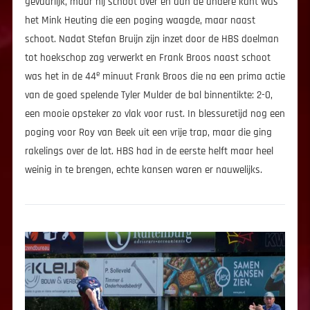
gevaarlijk, maar hij schoot over en aan de andere kant was
het Mink Heuting die een poging waagde, maar naast
schoot. Nadat Stefan Bruijn zijn inzet door de HBS doelman
tot hoekschop zag verwerkt en Frank Broos naast schoot
e
was het in de 44
minuut Frank Broos die na een prima actie
van de goed spelende Tyler Mulder de bal binnentikte: 2-0,
een mooie opsteker zo vlak voor rust. In blessuretijd nog een
poging voor Roy van Beek uit een vrije trap, maar die ging
rakelings over de lat. HBS had in de eerste helft maar heel
weinig in te brengen, echte kansen waren er nauwelijks.