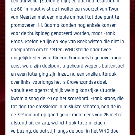
een aanvaller (Stefan Bruijn) en dat had resultaat. In
e
de 60
minuut wist de invaller een voorzet van Twan
van Meerten met een mooie omhaal tot doelpunt te
promoveren: 1-1. Daarna konden nog enkele kansen
voor de thuisploeg genoteerd worden, maar Frank
Broos, Stefan Bruijn en Roy van Beek wisten die niet in
doelpunten om te zetten. WNC stelde daar twee
mogelijkheden voor Gideon Emanuels tegenover maar
eerst werd zijn doelpunt afgekeurd wegens buitenspel
en even later ging zijn inzet, na een snelle uitbraak
over links, voorlangs het ’s-Gravenzandse doel.
Vanuit een ogenschijnlijk weinig kansrijke situatie
kwam alsnog de 2-1 op het scorebord. Frank Broos, die
tot dan toe grossierde in mislukte schoten, haalde in
e
de 72
minuut op goed geluk maar eens van 25 meter
afstand uit en zag, wellicht ook tot zijn eigen
verbazing, de bal stijf langs de paal in het WNC-doel