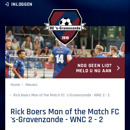
INLOGGEN
NOG GEEN LID?
BC ‘s-Gravenzande
MELD U NU AAN
Home
Nieuws
Rick Boers Man of the Match FC 's-Gravenzande - WNC 2 - 2
Rick Boers Man of the Match FC
's-Gravenzande - WNC 2 - 2