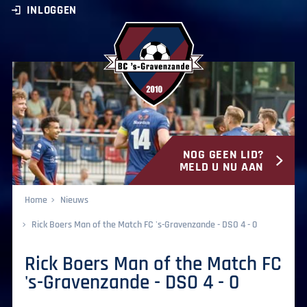
INLOGGEN
NOG GEEN LID?
BC ‘s-Gravenzande
MELD U NU AAN
Home
Nieuws
Rick Boers Man of the Match FC 's-Gravenzande - DSO 4 - 0
Rick Boers Man of the Match FC
's-Gravenzande - DSO 4 - 0