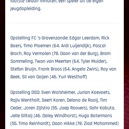
laatste twaalf minuten, een speler uit de eigen
jeugdopleiding.
Opstelling FC ’s-Gravenzande: Edgar Leerdam, Rick
Boers, Timo Ploemen (64. Ardi Luijendijk), Pascal
Broch, Roy Vermolen (78. Daan van der Burg), Bram
Sommeling, Twan van Meerten (64. Tyler Mulder),
Stefan Bruijn, Frank Broos (64. Angelo Zwirs), Roy van
Beek, Sil van Ooijen (46. Yuri Westhoff)
Opstelling DSO: Sven Wolsheimer, Jurian Koevoets,
Rajiv Wentholt, Geert Koren, Delano de Rooij, Tim
Ceder, Joren Zijlstra (55. Joep Roovers), Sahr Kabuta,
Jelle Giltaij (46. Daley Windhorst), Hugo Botermans
(55. Timo Reinhardt), Daan Hikke (78. Ziad Mohammed)