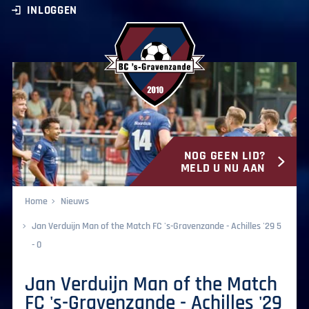
INLOGGEN
NOG GEEN LID?
BC ‘s-Gravenzande
MELD U NU AAN
Home
Nieuws
Jan Verduijn Man of the Match FC 's-Gravenzande - Achilles '29 5
- 0
Jan Verduijn Man of the Match
FC 's-Gravenzande - Achilles '29