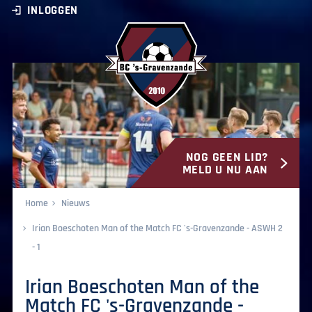
INLOGGEN
NOG GEEN LID?
BC ‘s-Gravenzande
MELD U NU AAN
Home
Nieuws
Irian Boeschoten Man of the Match FC 's-Gravenzande - ASWH 2
- 1
Irian Boeschoten Man of the
Match FC 's-Gravenzande -