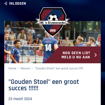
INLOGGEN
NOG GEEN LID?
BC ‘s-Gravenzande
MELD U NU AAN
Home
Nieuws
"Gouden Stoel" een groot succes !!!!!!
"Gouden Stoel" een groot
succes !!!!!!
23 maart 2024