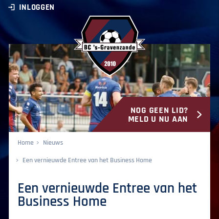
INLOGGEN
NOG GEEN LID?
BC ‘s-Gravenzande
MELD U NU AAN
Home
Nieuws
Een vernieuwde Entree van het Business Home
Een vernieuwde Entree van het
Business Home