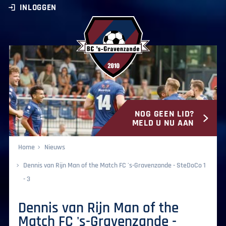
INLOGGEN
NOG GEEN LID?
BC ‘s-Gravenzande
MELD U NU AAN
Home
Nieuws
Dennis van Rijn Man of the Match FC 's-Gravenzande - SteDoCo 1
- 3
Dennis van Rijn Man of the
Match FC 's-Gravenzande -