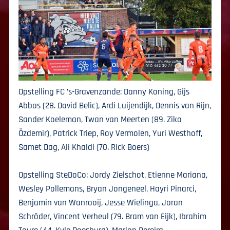
Opstelling FC ’s-Gravenzande: Danny Koning, Gijs
Abbas (28. David Belic), Ardi Luijendijk, Dennis van Rijn,
Sander Koeleman, Twan van Meerten (89. Ziko
Özdemir), Patrick Triep, Roy Vermolen, Yuri Westhoff,
Samet Dag, Ali Khaldi (70. Rick Boers)
Opstelling SteDoCo: Jordy Zielschot, Etienne Mariana,
Wesley Pollemans, Bryan Jongeneel, Hayri Pinarci,
Benjamin van Wanrooij, Jesse Wielinga, Joran
Schröder, Vincent Verheul (79. Bram van Eijk), Ibrahim