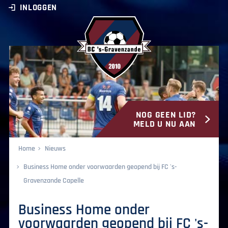
INLOGGEN
NOG GEEN LID?
BC ‘s-Gravenzande
MELD U NU AAN
Home
Nieuws
Business Home onder voorwaarden geopend bij FC 's-
Gravenzande Capelle
Business Home onder
voorwaarden geopend bij FC 's-