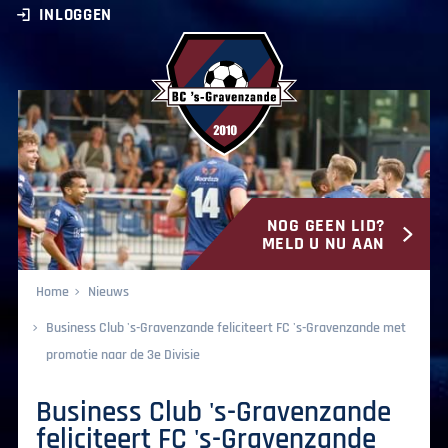
INLOGGEN
NOG GEEN LID?
BC ‘s-Gravenzande
MELD U NU AAN
Home
Nieuws
Business Club 's-Gravenzande feliciteert FC 's-Gravenzande met
promotie naar de 3e Divisie
Business Club 's-Gravenzande
feliciteert FC 's-Gravenzande