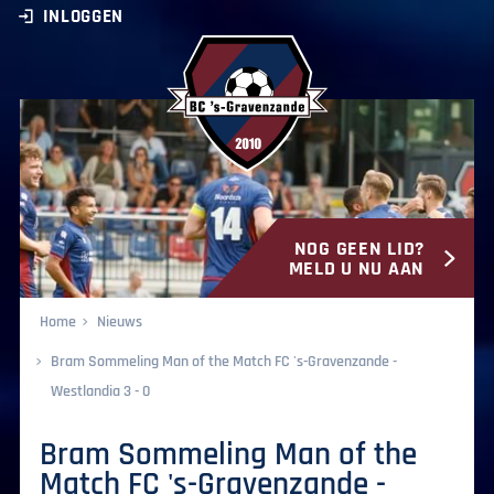
INLOGGEN
NOG GEEN LID?
BC ‘s-Gravenzande
MELD U NU AAN
Home
Nieuws
Bram Sommeling Man of the Match FC 's-Gravenzande -
Westlandia 3 - 0
Bram Sommeling Man of the
Match FC 's-Gravenzande -