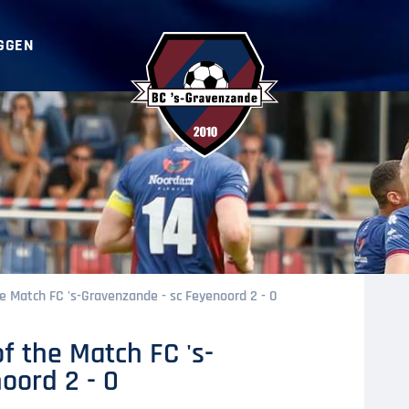
GGEN
BC ‘s-Gravenzande
Match FC 's-Gravenzande - sc Feyenoord 2 - 0
 the Match FC 's-
oord 2 - 0