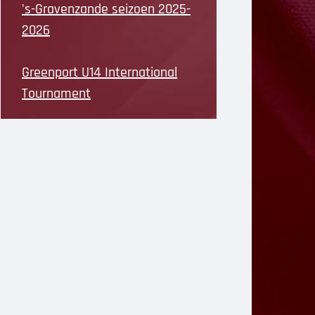
's-Gravenzande seizoen 2025-
2026
Greenport U14 International
Tournament