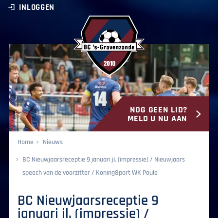
INLOGGEN
NOG GEEN LID?
BC ‘s-Gravenzande
MELD U NU AAN
Home
Nieuws
BC Nieuwjaarsreceptie 9 januari jl. (impressie) / Nieuwjaars
speech van de voorzitter / KoningSport WK Poule
BC Nieuwjaarsreceptie 9
januari jl. (impressie) /