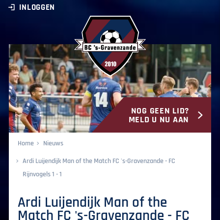
INLOGGEN
NOG GEEN LID?
BC ‘s-Gravenzande
MELD U NU AAN
Home
Nieuws
Ardi Luijendijk Man of the Match FC 's-Gravenzande - FC
Rijnvogels 1 - 1
Ardi Luijendijk Man of the
Match FC 's-Gravenzande - FC