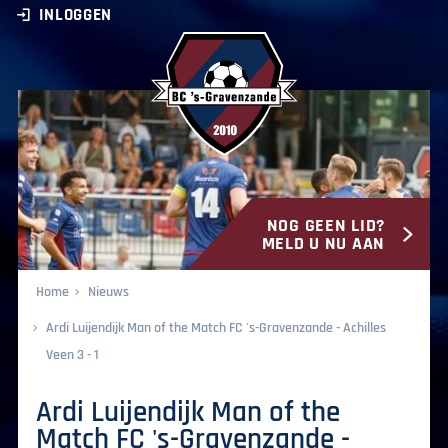
INLOGGEN
NOG GEEN LID?
BC ‘s-Gravenzande
MELD U NU AAN
Home
Nieuws
Ardi Luijendijk Man of the Match FC 's-Gravenzande - Achilles
Veen 3 - 1
Ardi Luijendijk Man of the
Match FC 's-Gravenzande -