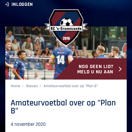
INLOGGEN
NOG GEEN LID?
BC ‘s-Gravenzande
MELD U NU AAN
Home
Nieuws
Amateurvoetbal over op "Plan B"
Amateurvoetbal over op "Plan
B"
4 november 2020