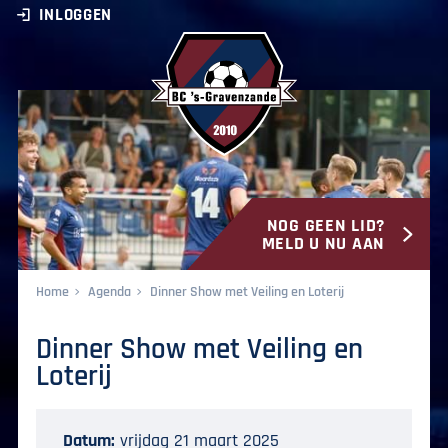
INLOGGEN
NOG GEEN LID?
BC ‘s-Gravenzande
MELD U NU AAN
Home
Agenda
Dinner Show met Veiling en Loterij
Dinner Show met Veiling en
Loterij
Datum:
vrijdag 21 maart 2025