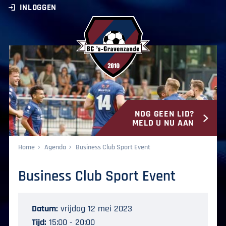
INLOGGEN
NOG GEEN LID?
BC ‘s-Gravenzande
MELD U NU AAN
Home
Agenda
Business Club Sport Event
Business Club Sport Event
Datum:
vrijdag 12 mei 2023
Tijd:
15:00 - 20:00