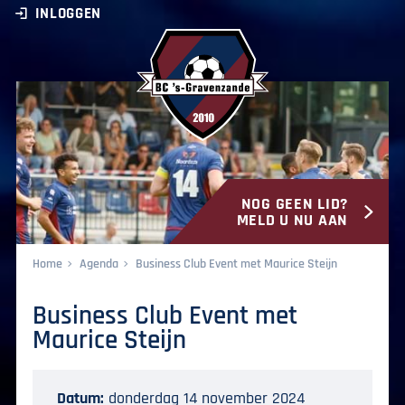
INLOGGEN
NOG GEEN LID?
BC ‘s-Gravenzande
MELD U NU AAN
Home
Agenda
Business Club Event met Maurice Steijn
Business Club Event met
Maurice Steijn
Datum:
donderdag 14 november 2024