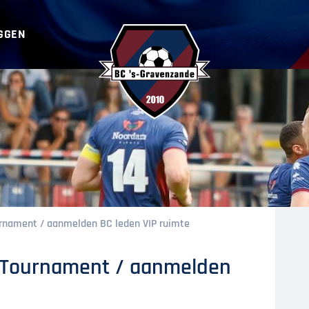
GGEN
BC ‘s-Gravenzande
urnament / aanmelden BC leden VIP ruimte
4 Tournament / aanmelden