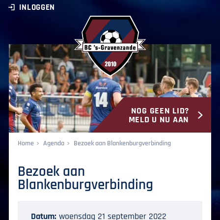
INLOGGEN
NOG GEEN LID?
BC ‘s-Gravenzande
MELD U NU AAN
Home
Agenda
Bezoek aan Blankenburgverbinding
Bezoek aan
Blankenburgverbinding
Datum:
woensdag 21 september 2022